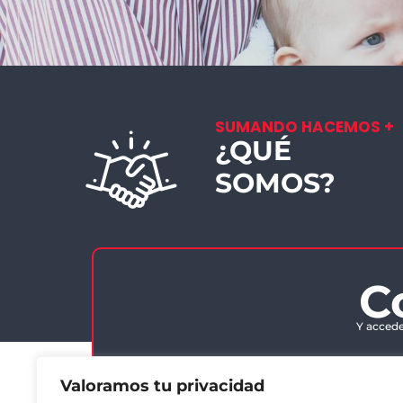
SUMANDO HACEMOS +
¿QUÉ
SOMOS?
C
Y accede
Valoramos tu privacidad