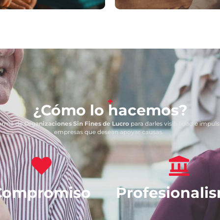
+
¿Cómo lo hacemos?
orma de
Organizaciones Sin Fines de Lucro
para darles visibilidad e impul
empresas que desean apoyar causas.
Compromiso
Profesionali