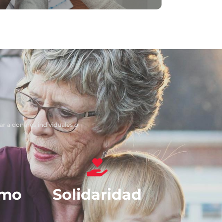
sar a donares individuales o
smo
Solidaridad