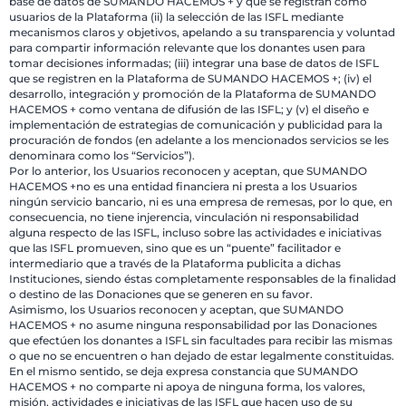
base de datos de SUMANDO HACEMOS + y que se registran como
usuarios de la Plataforma (ii) la selección de las ISFL mediante
mecanismos claros y objetivos, apelando a su transparencia y voluntad
para compartir información relevante que los donantes usen para
tomar decisiones informadas; (iii) integrar una base de datos de ISFL
que se registren en la Plataforma de SUMANDO HACEMOS +; (iv) el
desarrollo, integración y promoción de la Plataforma de SUMANDO
HACEMOS + como ventana de difusión de las ISFL; y (v) el diseño e
implementación de estrategias de comunicación y publicidad para la
procuración de fondos (en adelante a los mencionados servicios se les
denominara como los “Servicios”).
Por lo anterior, los Usuarios reconocen y aceptan, que SUMANDO
HACEMOS +no es una entidad financiera ni presta a los Usuarios
ningún servicio bancario, ni es una empresa de remesas, por lo que, en
consecuencia, no tiene injerencia, vinculación ni responsabilidad
alguna respecto de las ISFL, incluso sobre las actividades e iniciativas
que las ISFL promueven, sino que es un “puente” facilitador e
intermediario que a través de la Plataforma publicita a dichas
Instituciones, siendo éstas completamente responsables de la finalidad
o destino de las Donaciones que se generen en su favor.
Asimismo, los Usuarios reconocen y aceptan, que SUMANDO
HACEMOS + no asume ninguna responsabilidad por las Donaciones
que efectúen los donantes a ISFL sin facultades para recibir las mismas
o que no se encuentren o han dejado de estar legalmente constituidas.
En el mismo sentido, se deja expresa constancia que SUMANDO
HACEMOS + no comparte ni apoya de ninguna forma, los valores,
misión, actividades e iniciativas de las ISFL que hacen uso de su