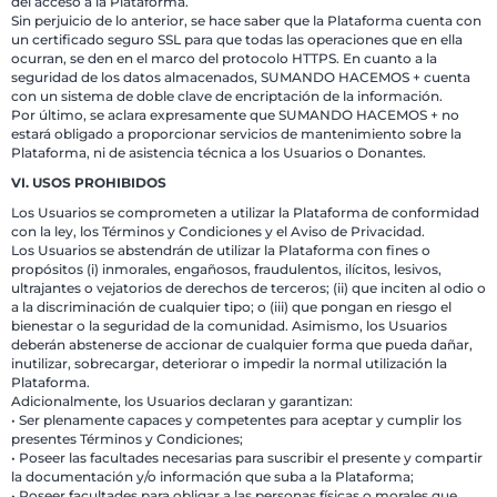
del acceso a la Plataforma.
Sin perjuicio de lo anterior, se hace saber que la Plataforma cuenta con
un certificado seguro SSL para que todas las operaciones que en ella
ocurran, se den en el marco del protocolo HTTPS. En cuanto a la
seguridad de los datos almacenados, SUMANDO HACEMOS + cuenta
con un sistema de doble clave de encriptación de la información.
Por último, se aclara expresamente que SUMANDO HACEMOS + no
estará obligado a proporcionar servicios de mantenimiento sobre la
Plataforma, ni de asistencia técnica a los Usuarios o Donantes.
VI. USOS PROHIBIDOS
Los Usuarios se comprometen a utilizar la Plataforma de conformidad
con la ley, los Términos y Condiciones y el Aviso de Privacidad.
Los Usuarios se abstendrán de utilizar la Plataforma con fines o
propósitos (i) inmorales, engañosos, fraudulentos, ilícitos, lesivos,
ultrajantes o vejatorios de derechos de terceros; (ii) que inciten al odio o
a la discriminación de cualquier tipo; o (iii) que pongan en riesgo el
bienestar o la seguridad de la comunidad. Asimismo, los Usuarios
deberán abstenerse de accionar de cualquier forma que pueda dañar,
inutilizar, sobrecargar, deteriorar o impedir la normal utilización la
Plataforma.
Adicionalmente, los Usuarios declaran y garantizan:
• Ser plenamente capaces y competentes para aceptar y cumplir los
presentes Términos y Condiciones;
• Poseer las facultades necesarias para suscribir el presente y compartir
la documentación y/o información que suba a la Plataforma;
• Poseer facultades para obligar a las personas físicas o morales que