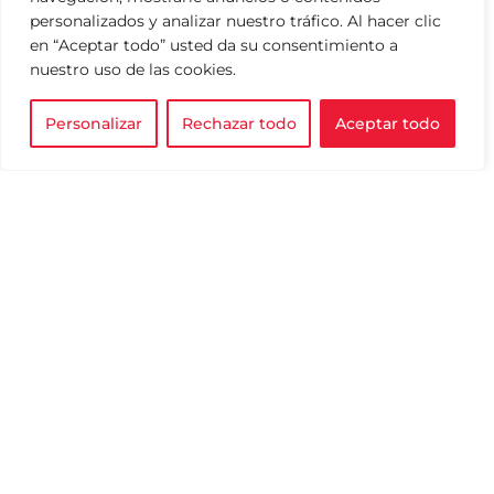
personalizados y analizar nuestro tráfico. Al hacer clic
en “Aceptar todo” usted da su consentimiento a
nuestro uso de las cookies.
Personalizar
Rechazar todo
Aceptar todo
AVISO DE PRIVACIDAD
Impulsamos la filantropía para
transformar vidas y construir
TÉRMINOS Y
un mundo más equitativo y
CONDICIONES
justo.
EXPLICACIÓN ESTRELLAS
© 2024 Created by Kata Valast
Contacto