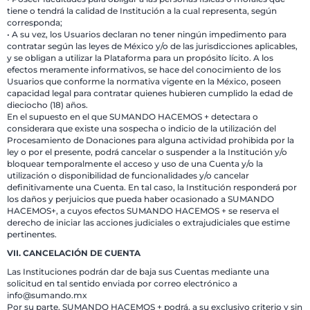
tiene o tendrá la calidad de Institución a la cual representa, según
corresponda;
• A su vez, los Usuarios declaran no tener ningún impedimento para
contratar según las leyes de México y/o de las jurisdicciones aplicables,
y se obligan a utilizar la Plataforma para un propósito lícito. A los
efectos meramente informativos, se hace del conocimiento de los
Usuarios que conforme la normativa vigente en la México, poseen
capacidad legal para contratar quienes hubieren cumplido la edad de
dieciocho (18) años.
En el supuesto en el que SUMANDO HACEMOS + detectara o
considerara que existe una sospecha o indicio de la utilización del
Procesamiento de Donaciones para alguna actividad prohibida por la
ley o por el presente, podrá cancelar o suspender a la Institución y/o
bloquear temporalmente el acceso y uso de una Cuenta y/o la
utilización o disponibilidad de funcionalidades y/o cancelar
definitivamente una Cuenta. En tal caso, la Institución responderá por
los daños y perjuicios que pueda haber ocasionado a SUMANDO
HACEMOS+, a cuyos efectos SUMANDO HACEMOS + se reserva el
derecho de iniciar las acciones judiciales o extrajudiciales que estime
pertinentes.
VII. CANCELACIÓN DE CUENTA
Las Instituciones podrán dar de baja sus Cuentas mediante una
solicitud en tal sentido enviada por correo electrónico a
info@sumando.mx
Por su parte, SUMANDO HACEMOS + podrá, a su exclusivo criterio y sin