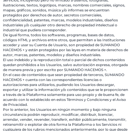
Servicios, incluyendo pero no limitado a diseños, fotografías,
ilustraciones, textos, logotipos, marcas, nombres comerciales, signos,
mapas, gráficos, sonidos, música y/o informes se encuentran
protegidos por derechos de autor, secretos comerciales,
confidencialidad, patentes, marcas, modelos industriales, diseños
industriales y/o cualquier otro derecho de propiedad intelectual o
industrial que pudiera corresponder.
De igual forma, todos los softwares, programas, bases de datos,
códigos HTML y archivos entre otros, que permiten a las Instituciones
acceder y usar su Cuenta de Usuario, son propiedad de SUMANDO
HACEMOS + y están protegidos por las leyes en materia de derechos de
autor, marcas, patentes, modelos y diseños industriales.
El uso indebido y la reproducción total o parcial de dichos contenidos
quedan prohibidos a los Usuarios, salvo autorización expresa, otorgada
de manera previa y por escrito por SUMANDO HACEMOS +.
En el caso de contenidos que sean propiedad de terceros, SUMANDO
HACEMOS + cuenta con las correspondientes licencias o
autorizaciones para utilizarlos, pudiendo los Usuarios descargar,
exportar y utilizar la información y/o contenidos que se le proporcionen
a través de la Plataforma solamente para uso propio y de buena fe, de
acuerdo con lo establecido en estos Términos y Condiciones y el Aviso
de Privacidad.
Por lo anterior, los Usuarios en ningún momento y bajo ninguna
circunstancia podrán reproducir, modificar, distribuir, licenciar,
arrendar, vender, revender, transferir, exhibir públicamente, transmitir,
retransmitir o explotar de otra forma la Plataforma o los Servicios ni
cualquiera de los rubros mencionados anteriormente, por lo que desde