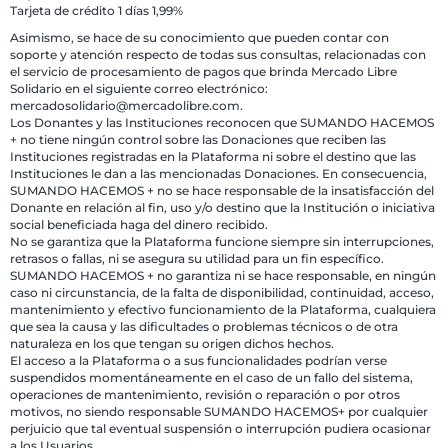
Tarjeta de crédito 1 días 1,99%
Asimismo, se hace de su conocimiento que pueden contar con
soporte y atención respecto de todas sus consultas, relacionadas con
el servicio de procesamiento de pagos que brinda Mercado Libre
Solidario en el siguiente correo electrónico:
mercadosolidario@mercadolibre.com.
Los Donantes y las Instituciones reconocen que SUMANDO HACEMOS
+ no tiene ningún control sobre las Donaciones que reciben las
Instituciones registradas en la Plataforma ni sobre el destino que las
Instituciones le dan a las mencionadas Donaciones. En consecuencia,
SUMANDO HACEMOS + no se hace responsable de la insatisfacción del
Donante en relación al fin, uso y/o destino que la Institución o iniciativa
social beneficiada haga del dinero recibido.
No se garantiza que la Plataforma funcione siempre sin interrupciones,
retrasos o fallas, ni se asegura su utilidad para un fin específico.
SUMANDO HACEMOS + no garantiza ni se hace responsable, en ningún
caso ni circunstancia, de la falta de disponibilidad, continuidad, acceso,
mantenimiento y efectivo funcionamiento de la Plataforma, cualquiera
que sea la causa y las dificultades o problemas técnicos o de otra
naturaleza en los que tengan su origen dichos hechos.
El acceso a la Plataforma o a sus funcionalidades podrían verse
suspendidos momentáneamente en el caso de un fallo del sistema,
operaciones de mantenimiento, revisión o reparación o por otros
motivos, no siendo responsable SUMANDO HACEMOS+ por cualquier
perjuicio que tal eventual suspensión o interrupción pudiera ocasionar
a los Usuarios.