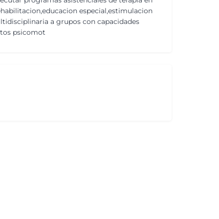
ecutar programas asistenciales de terapia en
habilitacion,educacion especial,estimulacion
tidisciplinaria a grupos con capacidades
ntos psicomot