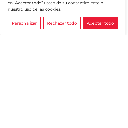
en “Aceptar todo” usted da su consentimiento a
nuestro uso de las cookies.
Personalizar
Rechazar todo
Aceptar todo
AVISO DE PRIVACIDAD
Impulsamos la filantropía para
transformar vidas y construir
TÉRMINOS Y
un mundo más equitativo y
CONDICIONES
justo.
EXPLICACIÓN ESTRELLAS
© 2024 Created by Kata Valast
Contacto
INFO@SUMANDO.MX